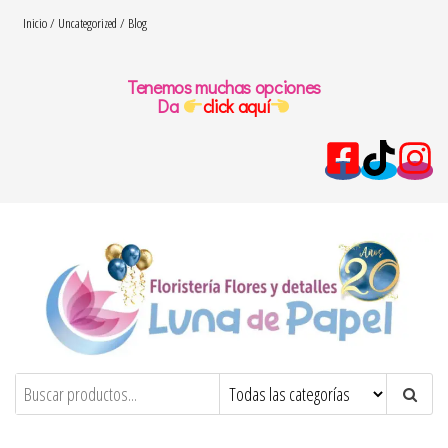
Saltar
Inicio
/
Uncategorized
/ Blog
al
contenido
Tenemos muchas opciones
Da
click aquí
floresydetalles.com.co
Flores y detalles – Luna de papel