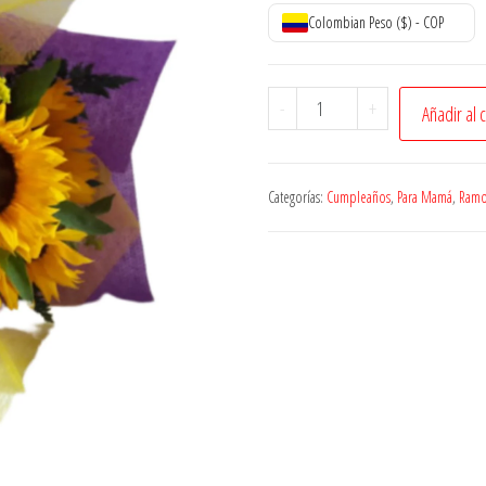
Colombian Peso ($) - COP
Bouquet
-
+
Añadir al 
de
Girasoles
cantidad
Categorías:
Cumpleaños
,
Para Mamá
,
Ramo