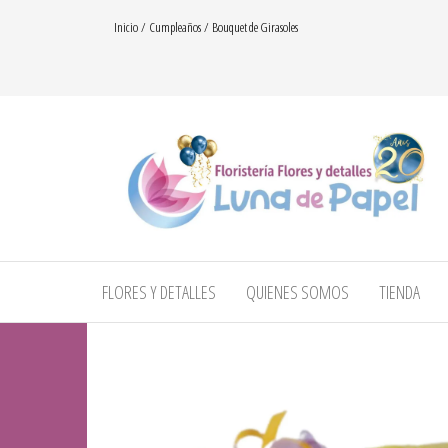
Saltar
Inicio
/
Cumpleaños
/ Bouquet de Girasoles
al
contenido
floresydetalles.com.co
Flores y
detalles
– Luna
FLORES Y DETALLES
QUIENES SOMOS
TIENDA
de
papel