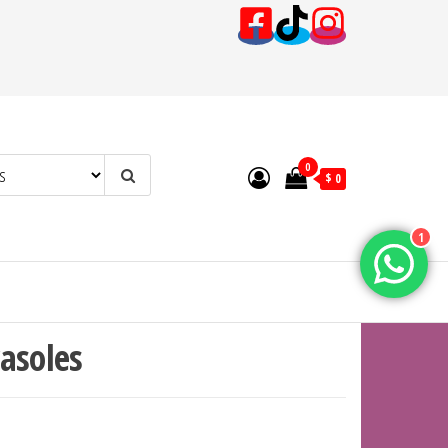
0
$ 0
1
asoles