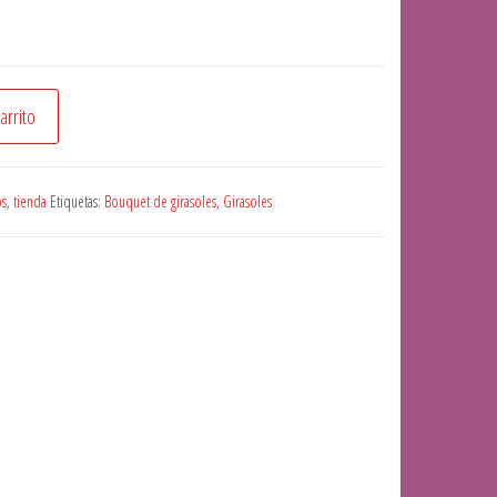
carrito
s
,
tienda
Etiquetas:
Bouquet de girasoles
,
Girasoles