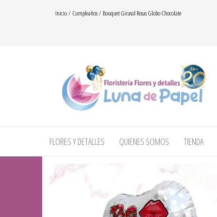
Saltar
Inicio
/
Cumpleaños
/ Bouquet Girasol Rosas Globo Chocolate
al
contenido
floresydetalles.com.co
Flores y
detalles
– Luna
FLORES Y DETALLES
QUIENES SOMOS
TIENDA
de
papel