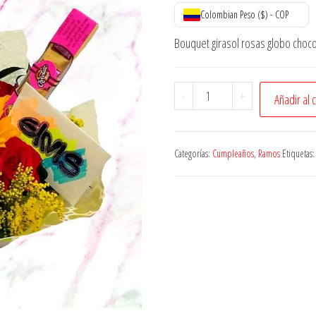
Colombian Peso ($) - COP
Bouquet girasol rosas globo choco
Bouquet
-
+
Añadir al 
Girasol
Rosas
Globo
Categorías:
Cumpleaños
,
Ramos
Etiquetas
Chocolate
cantidad