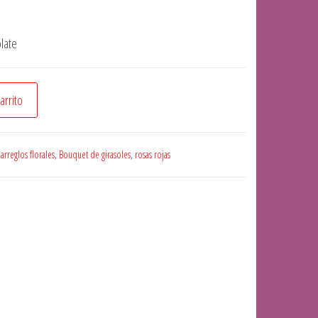
late
carrito
:
arreglos florales
,
Bouquet de girasoles
,
rosas rojas