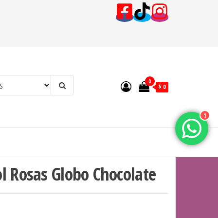
0
$ 0
1
l Rosas Globo Chocolate