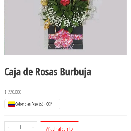
Caja de Rosas Burbuja
$
220.000
Colombian Peso ($) - COP
Caja
-
+
Añadir al carrito