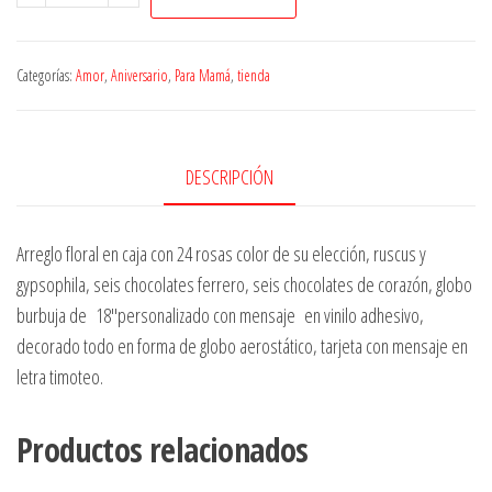
de
Rosas
Burbuja
Categorías:
Amor
,
Aniversario
,
Para Mamá
,
tienda
cantidad
DESCRIPCIÓN
Arreglo floral en caja con 24 rosas color de su elección, ruscus y
gypsophila, seis chocolates ferrero, seis chocolates de corazón, globo
burbuja de 18″personalizado con mensaje en vinilo adhesivo,
decorado todo en forma de globo aerostático, tarjeta con mensaje en
letra timoteo.
Productos relacionados