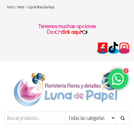
Saltar
Inicio
/
Amor
/ Caja de Rosas Burbuja
al
contenido
Tenemos muchas opciones
Da 👉
click aquí
👈
1
floresydetalles.com.co
Flores y detalles – Luna de papel