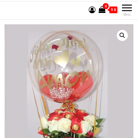
0
$ 0
Menú