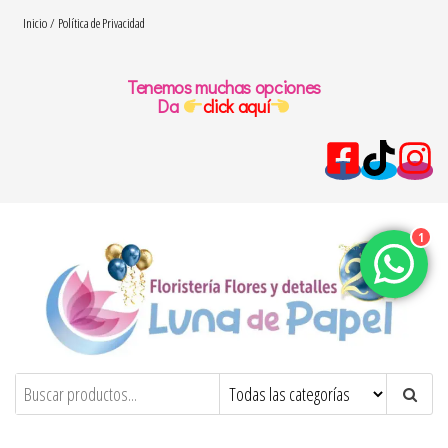
Saltar
Inicio
/ Política de Privacidad
al
contenido
Tenemos muchas opciones
Da
click aquí
1
floresydetalles.com.co
Flores y detalles – Luna de papel