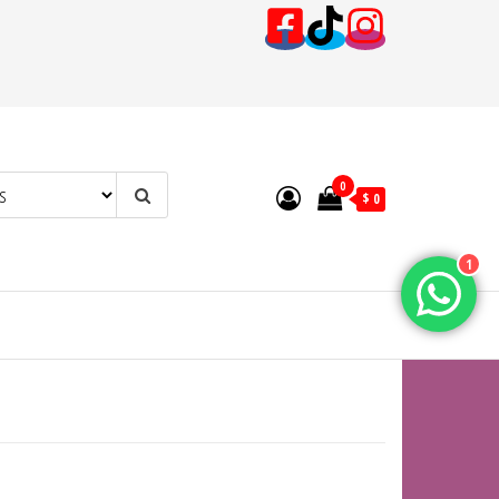
0
$ 0
1