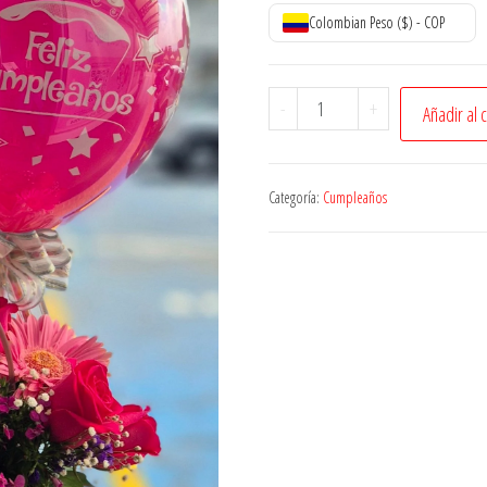
Colombian Peso ($) - COP
Bolsa
-
+
Añadir al 
floral
cantidad
Categoría:
Cumpleaños