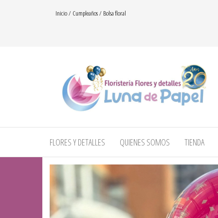
Saltar
Inicio
/
Cumpleaños
/ Bolsa floral
al
contenido
floresydetalles.com.co
Flores y
detalles
– Luna
FLORES Y DETALLES
QUIENES SOMOS
TIENDA
de
papel