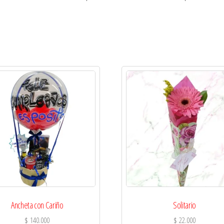
Ancheta con Cariño
Solitario
$
140.000
$
22.000