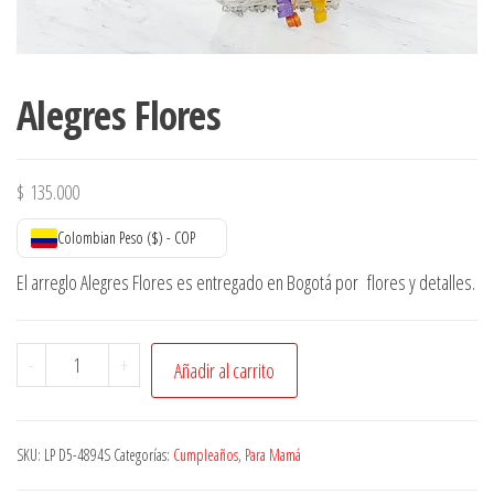
Alegres Flores
$
135.000
Colombian Peso ($) - COP
El arreglo Alegres Flores es entregado en Bogotá por flores y detalles.
Alegres
-
+
Añadir al carrito
Flores
cantidad
SKU:
LP D5-4894S
Categorías:
Cumpleaños
,
Para Mamá