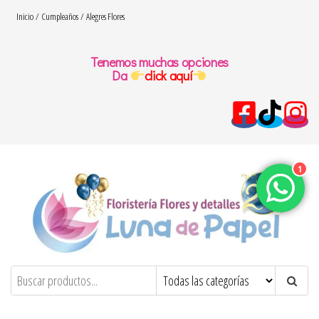
Saltar
Inicio
/
Cumpleaños
/ Alegres Flores
al
contenido
Tenemos muchas opciones
Da
click aquí
1
floresydetalles.com.co
Flores y detalles – Luna de papel