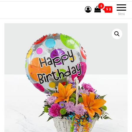
0
$ 0
Menú