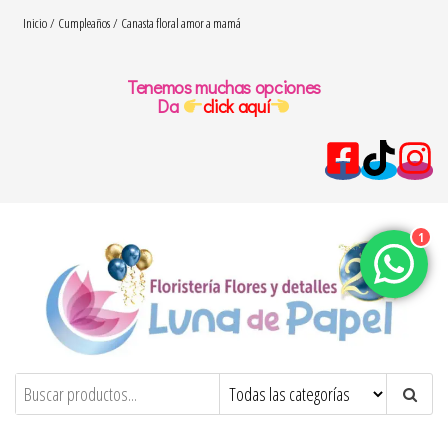
Saltar
Inicio
/
Cumpleaños
/ Canasta floral amor a mamá
al
contenido
Tenemos muchas opciones
Da
click aquí
1
floresydetalles.com.co
Flores y detalles – Luna de papel