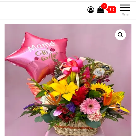
0
$ 0
Menú