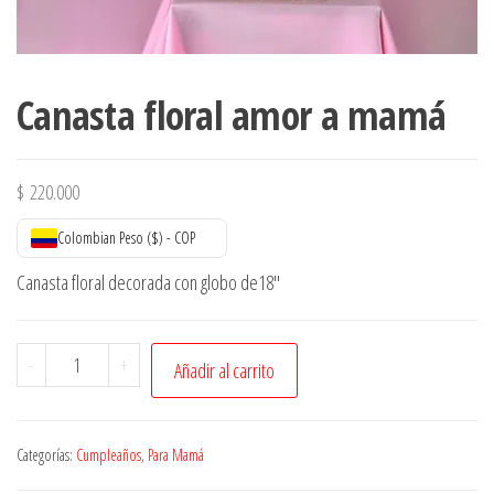
Canasta floral amor a mamá
$
220.000
Colombian Peso ($) - COP
Canasta floral decorada con globo de18″
Canasta
-
+
Añadir al carrito
floral
amor
a
Categorías:
Cumpleaños
,
Para Mamá
mamá